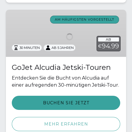
GoJet
Alcudia
AM HÄUFIGSTEN VORGESTELLT
Jetski-
Touren
AB
94.99
€
30 MINUTEN
AB 5 JAHREN
GoJet Alcudia Jetski-Touren
Entdecken Sie die Bucht von Alcudia auf
einer aufregenden 30-minütigen Jetski-Tour.
BUCHEN SIE JETZT
MEHR ERFAHREN