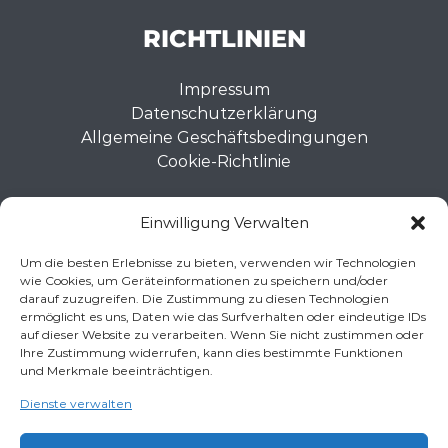
RICHTLINIEN
Impressum
Datenschutzerklärung
Allgemeine Geschäftsbedingungen
Cookie-Richtlinie
KONTAKTDATEN
Einwilligung Verwalten
+34 669 002 719
Um die besten Erlebnisse zu bieten, verwenden wir Technologien
wie Cookies, um Geräteinformationen zu speichern und/oder
+34 669 002 719
darauf zuzugreifen. Die Zustimmung zu diesen Technologien
ermöglicht es uns, Daten wie das Surfverhalten oder eindeutige IDs
auf dieser Website zu verarbeiten. Wenn Sie nicht zustimmen oder
info@gojetmallorca.com
Ihre Zustimmung widerrufen, kann dies bestimmte Funktionen
und Merkmale beeinträchtigen.
GOJET Alcudia Jet Ski tours, Alcudia, Islas
Baleares 07400, ES
Dienste verwalten