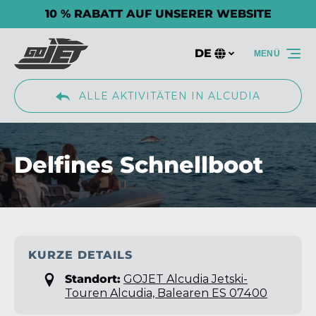
10 % RABATT AUF UNSERER WEBSITE
Zur Primärnavigation springen
Zum Inhalt springen
Zur Fußzeile springen
DE
MENÜ
Wählen
Sie
Ihre
ALLE AKTIVITÄTEN IN ALCUDIA
Sprache
Delfines Schnellboot
KURZE DETAILS
Standort:
GOJET Alcudia Jetski-
Touren Alcudia, Balearen ES 07400