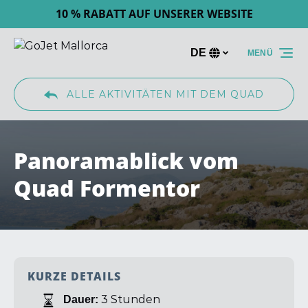
10 % RABATT AUF UNSERER WEBSITE
Zur Primärnavigation springen
Zum Inhalt springen
Zur Fußzeile springen
DE
MENÜ
Wählen
Sie
Ihre
ALLE AKTIVITÄTEN MIT DEM QUAD
Sprache
Panoramablick vom
Quad Formentor
KURZE DETAILS
3 Stunden
Dauer: