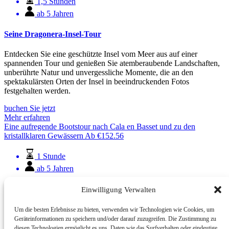
1,5 Stunden
ab 5 Jahren
Seine Dragonera-Insel-Tour
Entdecken Sie eine geschützte Insel vom Meer aus auf einer
spannenden Tour und genießen Sie atemberaubende Landschaften,
unberührte Natur und unvergessliche Momente, die an den
spektakulärsten Orten der Insel in beeindruckenden Fotos
festgehalten werden.
buchen Sie jetzt
Mehr erfahren
Eine aufregende Bootstour nach Cala en Basset und zu den
kristallklaren Gewässern
Ab
€
152.56
1 Stunde
ab 5 Jahren
Eine aufregende Bootstour nach Cala en Basset und zu den
Einwilligung Verwalten
kristallklaren Gewässern
Um die besten Erlebnisse zu bieten, verwenden wir Technologien wie Cookies, um
60 Minuten voller Adrenalin und Geschwindigkeit, die wir in vollen
Geräteinformationen zu speichern und/oder darauf zuzugreifen. Die Zustimmung zu
Zügen genießen werden, bis wir die traumhafte Cala en Basset
diesen Technologien ermöglicht es uns, Daten wie das Surfverhalten oder eindeutige