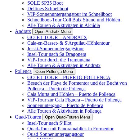
SOLE SP35 Boot
Delfines Schnellboot
VIP-Sonnenuntergangstour im Schnellboot
Schnellboot-Tour Coll Baix Strand und Höhlen
Alle Touren & Aktivitäten in Alcúdia
Andratx
Open Andratx Menu
GOJET TOUR – ANDRATX
Cala-en-Basset- & S'Arguilau-Höhlentour
Jetski-Sonnenuntergangstour
Insel-Tour nach Sa Dragonera
VIP-Tour durch die Tramuntana
Alle Touren & Aktivitäten in Andratx
Pollença
Open Pollença Menu
GOJET TOUR – PUERTO POLLENCA
Besuch der Playa de Formentor und der Bucht von
Pollença – Puerto de Pollença
Cala Murta und Höhlen – Puerto de Pollença
VIP-Tour zur Cala Figuera – Puerto de Pollença
Sonnenuntergang – Puerto de Pollença
Alle Touren & Aktivitäten in Pollença
Quad-Touren
Open Quad-Touren Menu
Insel-Tour nach S’Illot
Quad-Tour mit Panoramablick in Formentor
Quad-Sonnenuntergangstour