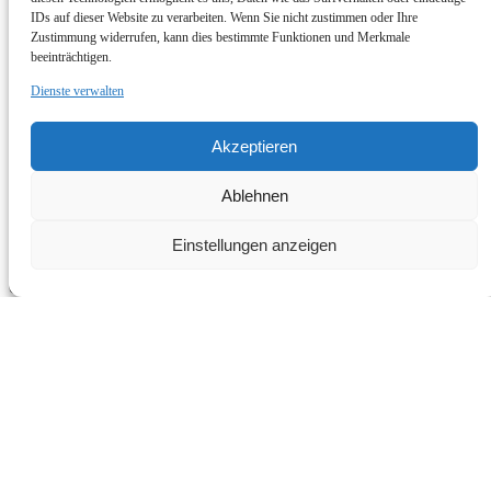
erreichen, wo wir eine Pause einlegen können, um das unglaublich
IDs auf dieser Website zu verarbeiten. Wenn Sie nicht zustimmen oder Ihre
kristallklare Wasser zu genießen.
Zustimmung widerrufen, kann dies bestimmte Funktionen und Merkmale
beeinträchtigen.
buchen Sie jetzt
Mehr erfahren
Dienste verwalten
GoJet Andratx Jet Ski Tour
Ab
€
94.99
Akzeptieren
30 Minuten
ab 5 Jahren
Ablehnen
GoJet Andratx Jet Ski Tour
Einstellungen anzeigen
Freuen Sie sich auf 30 Minuten voller Nervenkitzel, in denen Sie die
Gelegenheit haben, den Adrenalinkick und die Geschwindigkeit
beim Jetskifahren zu erleben.
buchen Sie jetzt
Mehr erfahren
All Tours & Activities in Andratx (DE)
VIP-Nordtour