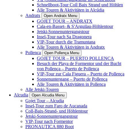
Schnellboot-Tour Coll Baix Strand und Höhlen
Alle Touren & Aktivitäten in Alcúdia
Andratx
Open Andratx Menu
GOJET TOUR – ANDRATX
Cala-en-Basset- & S'Arguilau-Höhlentour
Jetski-Sonnenuntergangstour
Insel-Tour nach Sa Dragonera
VIP-Tour durch die Tramuntana
Alle Touren & Aktivitäten in Andratx
Pollença
Open Pollença Menu
GOJET TOUR – PUERTO POLLENCA
Besuch der Playa de Formentor und der Bucht
von Pollença – Puerto de Pollença
VIP-Tour zur Cala Figuera – Puerto de Pollença
Sonnenuntergang – Puerto de Pollença
Alle Touren & Aktivitäten in Pollença
Alle Jetski-Touren
Alcudia
Open Alcudia Menu
Gojet Tour – Alcudia
Insel-Tour zum Faro de Aucanada
Coll-Baix-Strand- und Höhlentour
Jetski-Sonnenuntergangstour
VIP-Tour nach Formentor
PRONAUTICA 880 Boot