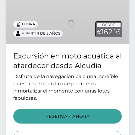
en
moto
acuática
1 HORA
DESDE
al
162.16
€
A PARTIR DE 5 AÑOS
atardecer
desde
Alcudia
Excursión en moto acuática al
atardecer desde Alcudia
Disfruta de la navegación bajo una increíble
puesta de sol, en la que podremos
inmortalizar el momento con unas fotos
fabulosas.
RESERVAR AHORA