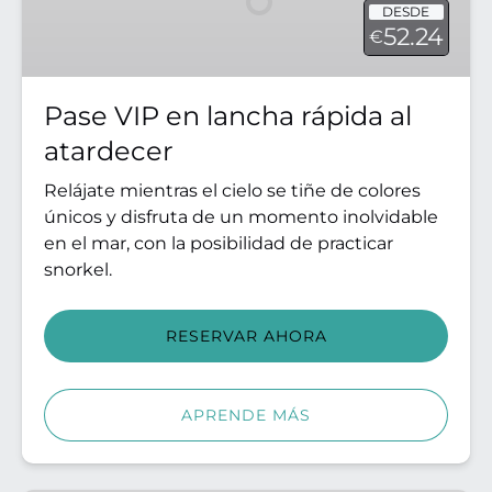
DESDE
rápida
52.24
€
al
atardecer
Pase VIP en lancha rápida al
atardecer
Relájate mientras el cielo se tiñe de colores
únicos y disfruta de un momento inolvidable
en el mar, con la posibilidad de practicar
snorkel.
RESERVAR AHORA
APRENDE MÁS