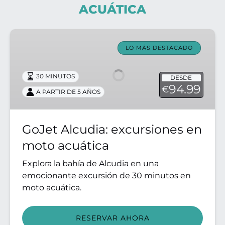
ACUÁTICA
GoJet
Alcudia:
LO MÁS DESTACADO
excursiones
en
30 MINUTOS
DESDE
moto
94.99
€
A PARTIR DE 5 AÑOS
acuática
GoJet Alcudia: excursiones en
moto acuática
Explora la bahía de Alcudia en una
emocionante excursión de 30 minutos en
moto acuática.
RESERVAR AHORA