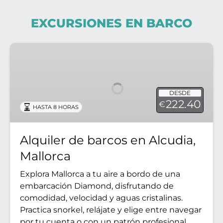
EXCURSIONES EN BARCO
Alquiler
de
barcos
en
DESDE
Alcudia,
222.40
€
HASTA 8 HORAS
Mallorca
Alquiler de barcos en Alcudia,
Mallorca
Explora Mallorca a tu aire a bordo de una
embarcación Diamond, disfrutando de
comodidad, velocidad y aguas cristalinas.
Practica snorkel, relájate y elige entre navegar
por tu cuenta o con un patrón profesional.