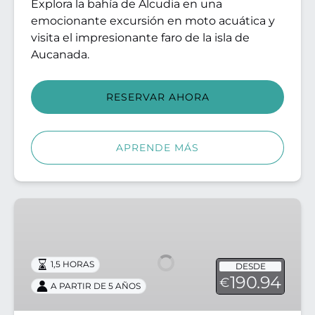
Explora la bahía de Alcudia en una
emocionante excursión en moto acuática y
visita el impresionante faro de la isla de
Aucanada.
RESERVAR AHORA
APRENDE MÁS
Excursión
a
la
playa
1,5 HORAS
DESDE
y
190.94
€
A PARTIR DE 5 AÑOS
las
cuevas