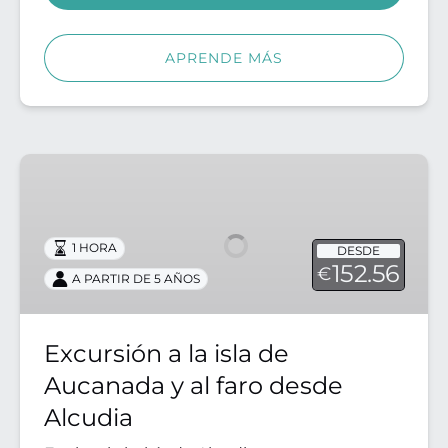
APRENDE MÁS
Excursión
a
la
isla
1 HORA
DESDE
de
152.56
€
A PARTIR DE 5 AÑOS
Aucanada
y
al
Excursión a la isla de
faro
Aucanada y al faro desde
desde
Alcudia
Alcudia