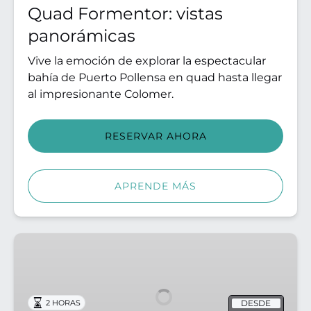
Quad Formentor: vistas
panorámicas
Vive la emoción de explorar la espectacular
bahía de Puerto Pollensa en quad hasta llegar
al impresionante Colomer.
RESERVAR AHORA
APRENDE MÁS
Excursión
en
quad
al
DESDE
2 HORAS
atardecer