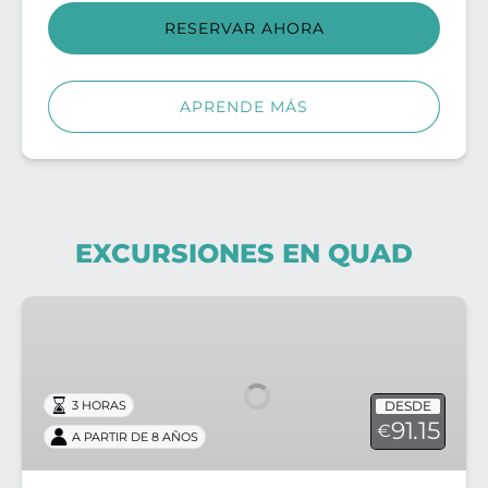
RESERVAR AHORA
APRENDE MÁS
EXCURSIONES EN QUAD
Quad
Formentor:
vistas
panorámicas
DESDE
3 HORAS
91.15
€
A PARTIR DE 8 AÑOS