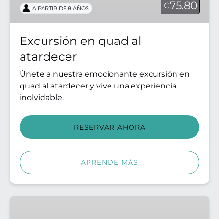
75.80
€
A PARTIR DE 8 AÑOS
Excursión en quad al
atardecer
Únete a nuestra emocionante excursión en
quad al atardecer y vive una experiencia
inolvidable.
RESERVAR AHORA
APRENDE MÁS
Recorrido
VIP