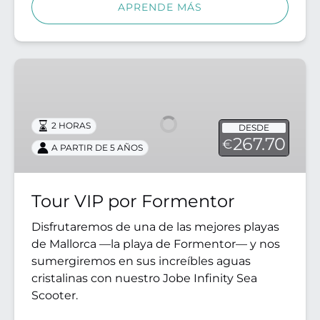
APRENDE MÁS
Tour
VIP
por
Formentor
2 HORAS
DESDE
267.70
€
A PARTIR DE 5 AÑOS
Tour VIP por Formentor
Disfrutaremos de una de las mejores playas
de Mallorca —la playa de Formentor— y nos
sumergiremos en sus increíbles aguas
cristalinas con nuestro Jobe Infinity Sea
Scooter.