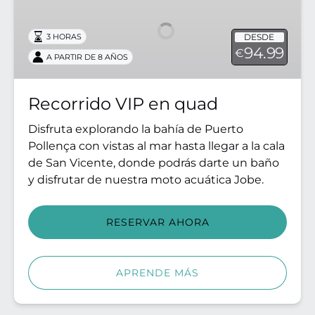
en
quad
DESDE
3 HORAS
94.99
€
A PARTIR DE 8 AÑOS
Recorrido VIP en quad
Disfruta explorando la bahía de Puerto
Pollença con vistas al mar hasta llegar a la cala
de San Vicente, donde podrás darte un baño
y disfrutar de nuestra moto acuática Jobe.
RESERVAR AHORA
APRENDE MÁS