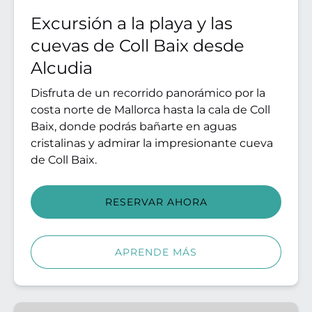
de
Excursión a la playa y las
Coll
cuevas de Coll Baix desde
Baix
desde
Alcudia
Alcudia
Disfruta de un recorrido panorámico por la
costa norte de Mallorca hasta la cala de Coll
Baix, donde podrás bañarte en aguas
cristalinas y admirar la impresionante cueva
de Coll Baix.
RESERVAR AHORA
APRENDE MÁS
Excursión