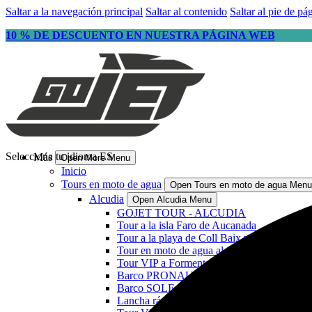
Saltar a la navegación principal
Saltar al contenido
Saltar al pie de pá
10 % DE DESCUENTO EN NUESTRA PÁGINA WEB
Selecciona tu idioma
ES
Más
Open More Menu
Inicio
Tours en moto de agua
Open Tours en moto de agua Menu
Alcudia
Open Alcudia Menu
GOJET TOUR - ALCUDIA
Tour a la isla Faro de Aucanada
Tour a la playa de Coll Baix y cuevas
Tour en moto de agua al atardecer
Tour VIP a Formentor
Barco PRONAUTICA 880
Barco SOLE SP35
Lancha rápida Delfines