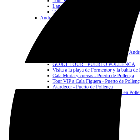
Tour VIP en lancha rápida al atardecer
Lancha rápida Coll Baix playa y cuevas
Todas las excursiones y actividades en Alcú
Andratx
Open Andratx Menu
GOJET TOUR - ANDRATX
Tour Cala en Basset y cueva S'Arguilau
Tour en moto de agua al atardecer
Tour a la isla Sa Dragonera
Tour VIP por la Tramuntana
Todas las excursiones y actividades en Andr
Pollença
Open Pollença Menu
GOJET TOUR - PUERTO POLLENCA
Visita a la playa de Formentor y la bahía de
Cala Murta y cuevas - Puerto de Pollença
Tour VIP a Cala Figuera - Puerto de Pollenç
Atardecer - Puerto de Pollença
Todas las excursiones y actividades en Poll
Todos los tours en moto de agua
Alcudia
Open Alcudia Menu
GOJET TOUR - ALCUDIA
Tour a la isla Faro de Aucanada
Tour a la playa de Coll Baix y cuevas
Tour en moto de agua al atardecer
Tour VIP a Formentor
Barco PRONAUTICA 880