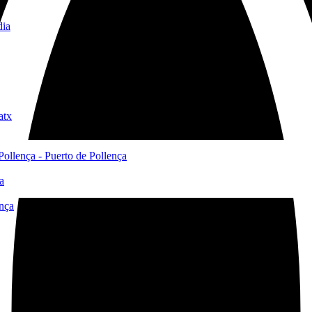
dia
atx
 Pollença - Puerto de Pollença
a
ença