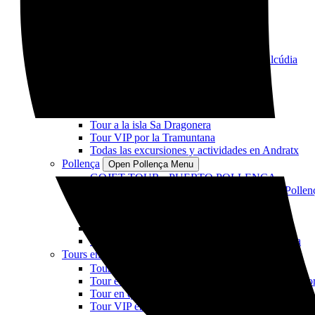
Barco SOLE SP35
Lancha rápida Delfines
Tour VIP en lancha rápida al atardecer
Lancha rápida Coll Baix playa y cuevas
Todas las excursiones y actividades en Alcúdia
Andratx
Open Andratx Menu
GOJET TOUR - ANDRATX
Tour Cala en Basset y cueva S'Arguilau
Tour en moto de agua al atardecer
Tour a la isla Sa Dragonera
Tour VIP por la Tramuntana
Todas las excursiones y actividades en Andratx
Pollença
Open Pollença Menu
GOJET TOUR - PUERTO POLLENCA
Visita a la playa de Formentor y la bahía de Pollen
Cala Murta y cuevas - Puerto de Pollença
Tour VIP a Cala Figuera - Puerto de Pollença
Atardecer - Puerto de Pollença
Todas las excursiones y actividades en Pollença
Tours en quad
Open Tours en quad Menu
Tour a la isla S’Illot
Tour en quad con vistas panorámicas en Formento
Tour en quad al atardecer
Tour VIP en quad