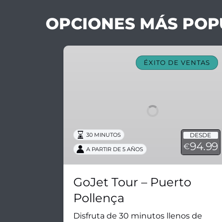
OPCIONES MÁS POP
GoJet
Tour
ÉXITO DE VENTAS
–
Puerto
Pollença
DESDE
30 MINUTOS
94.99
€
A PARTIR DE 5 AÑOS
GoJet Tour – Puerto
Pollença
Disfruta de 30 minutos llenos de