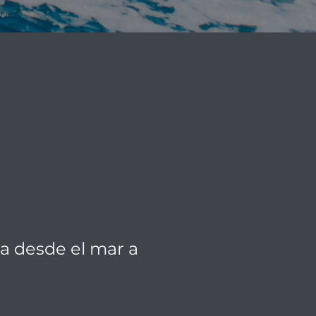
Moto acuática
Visitas guiadas
a desde el mar a
ANDRAXT
Más información →