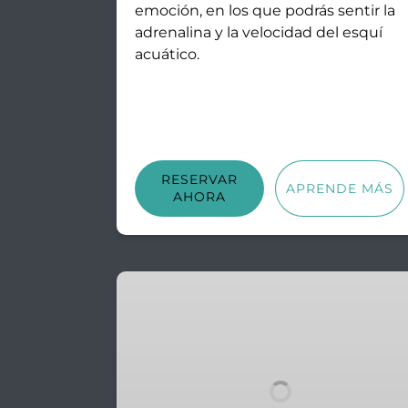
emoción, en los que podrás sentir la
adrenalina y la velocidad del esquí
acuático.
RESERVAR
APRENDE MÁS
AHORA
Visita
a
las
bodegas
de
Cala