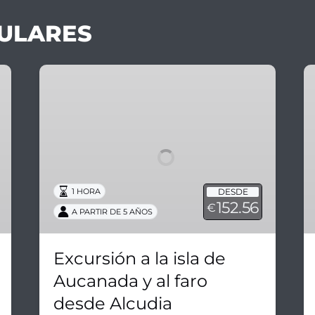
ULARES
Excursión
E
a
a
la
la
isla
p
de
y
Aucanada
la
y
c
al
d
DESDE
1 HORA
152.56
faro
€
Co
A PARTIR DE 5 AÑOS
desde
B
Alcudia
d
Excursión a la isla de
A
Aucanada y al faro
desde Alcudia