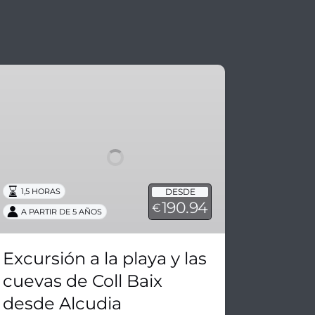
xcursión
laya
s
uevas
e
DESDE
1,5 HORAS
190.94
ll
€
A PARTIR DE 5 AÑOS
aix
esde
Excursión a la playa y las
lcudia
cuevas de Coll Baix
desde Alcudia