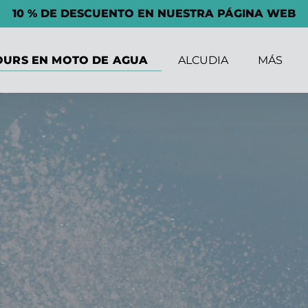
10 % DE DESCUENTO EN NUESTRA PÁGINA WEB
n Tours en moto de agua Menu
Open Alcudia Menu
Open More
OURS EN MOTO DE AGUA
ALCUDIA
MÁS
Menu