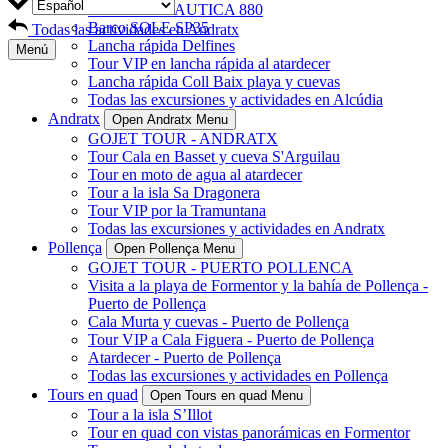
Barco PRONAUTICA 880
Barco SOLE SP35
Todas las actividades en Andratx
Lancha rápida Delfines
Menú
Tour VIP en lancha rápida al atardecer
Lancha rápida Coll Baix playa y cuevas
Todas las excursiones y actividades en Alcúdia
Andratx
Open Andratx Menu
GOJET TOUR - ANDRATX
Tour Cala en Basset y cueva S'Arguilau
Tour en moto de agua al atardecer
Tour a la isla Sa Dragonera
Tour VIP por la Tramuntana
Todas las excursiones y actividades en Andratx
Pollença
Open Pollença Menu
GOJET TOUR - PUERTO POLLENCA
Visita a la playa de Formentor y la bahía de Pollença -
Puerto de Pollença
Cala Murta y cuevas - Puerto de Pollença
Tour VIP a Cala Figuera - Puerto de Pollença
Atardecer - Puerto de Pollença
Todas las excursiones y actividades en Pollença
Tours en quad
Open Tours en quad Menu
Tour a la isla S’Illot
Tour en quad con vistas panorámicas en Formentor