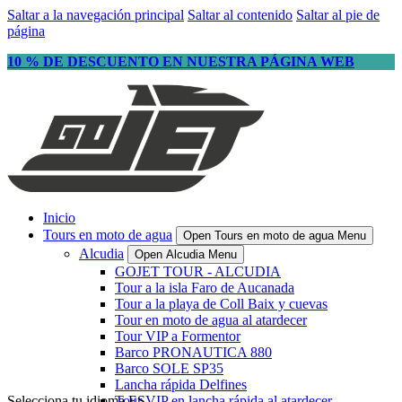
Saltar a la navegación principal
Saltar al contenido
Saltar al pie de
página
10 % DE DESCUENTO EN NUESTRA PÁGINA WEB
Inicio
Tours en moto de agua
Open Tours en moto de agua Menu
Alcudia
Open Alcudia Menu
GOJET TOUR - ALCUDIA
Tour a la isla Faro de Aucanada
Tour a la playa de Coll Baix y cuevas
Tour en moto de agua al atardecer
Tour VIP a Formentor
Barco PRONAUTICA 880
Barco SOLE SP35
Lancha rápida Delfines
Selecciona tu idioma
Tour VIP en lancha rápida al atardecer
ES