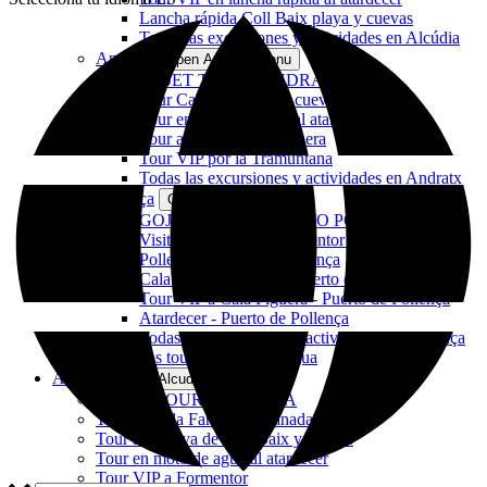
Lancha rápida Coll Baix playa y cuevas
Todas las excursiones y actividades en Alcúdia
Andratx
Open Andratx Menu
GOJET TOUR - ANDRATX
Tour Cala en Basset y cueva S'Arguilau
Tour en moto de agua al atardecer
Tour a la isla Sa Dragonera
Tour VIP por la Tramuntana
Todas las excursiones y actividades en Andratx
Pollença
Open Pollença Menu
GOJET TOUR - PUERTO POLLENCA
Visita a la playa de Formentor y la bahía de
Pollença - Puerto de Pollença
Cala Murta y cuevas - Puerto de Pollença
Tour VIP a Cala Figuera - Puerto de Pollença
Atardecer - Puerto de Pollença
Todas las excursiones y actividades en Pollença
Todos los tours en moto de agua
Alcudia
Open Alcudia Menu
GOJET TOUR - ALCUDIA
Tour a la isla Faro de Aucanada
Tour a la playa de Coll Baix y cuevas
Tour en moto de agua al atardecer
Tour VIP a Formentor