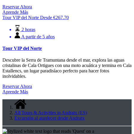
Reservar Ahora
Aprende Más
Tour VIP del Norte
Desde
€
267.70
2 horas
A partir de 5 años
Tour VIP del Norte
Descubre la Serra de Tramuntana desde el mar, explora las aguas
cristalinas de Cala Ortigues con una moto acuática y termina en Cala
Estallencs, un lugar paradisíaco perfecto para hacer fotos
inolvidables.
Reservar Ahora
Aprende Más
All Tours & Activities in Andratx (ES)
Excursión al atardecer desde Andratx