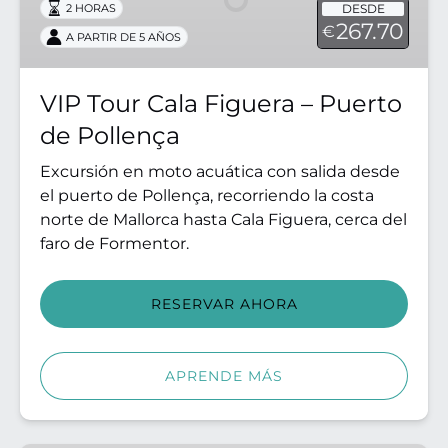
DESDE
2 HORAS
–
267.70
€
A PARTIR DE 5 AÑOS
Puerto
de
Pollença
VIP Tour Cala Figuera – Puerto
de Pollença
Excursión en moto acuática con salida desde
el puerto de Pollença, recorriendo la costa
norte de Mallorca hasta Cala Figuera, cerca del
faro de Formentor.
RESERVAR AHORA
APRENDE MÁS