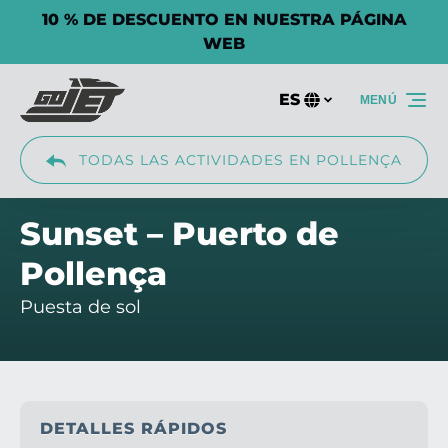
10 % DE DESCUENTO EN NUESTRA PÁGINA
Saltar a la navegación principal
Saltar al contenido
Saltar al pie de página
WEB
ES
MENÚ
Selecciona
tu
idioma
TODAS LAS ACTIVIDADES EN POLLENÇA
Sunset – Puerto de
Pollença
Puesta de sol
DETALLES RÁPIDOS