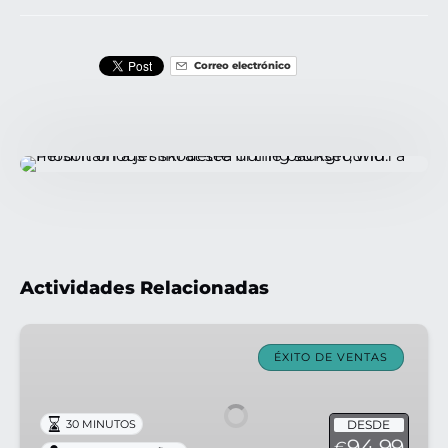
Correo electrónico
Actividades Relacionadas
GoJet
Tour
ÉXITO DE VENTAS
–
Puerto
DESDE
30 MINUTOS
Pollença
94.99
€