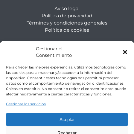
Aviso legal
Política de privacidad
Términos y condiciones generales
Política de cookies
DATOS DE CONTACTO
Gestionar el
Consentimiento
+34 669 002 719
Para ofrecer las mejores experiencias, utilizamos tecnologías como
+34 669 002 719
las cookies para almacenar y/o acceder a la información del
dispositivo. Consentir estas tecnologías nos permitirá procesar
datos como el comportamiento de navegación o identificaciones
info@gojetmallorca.com
únicas en este sitio. No consentir o retirar el consentimiento puede
afectar negativamente a ciertas características y funciones.
GOJET Alcudia Jet Ski tours, Alcudia, Islas
Baleares 07400, ES
Gestionar los servicios
Aceptar
WHATSAPP
(opens
Rechazar