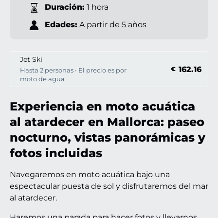
Duración:
1 hora
Edades:
A partir de 5 años
Jet Ski
162.16
€
Hasta 2 personas • El precio es por
moto de agua
Experiencia en moto acuática
al atardecer en Mallorca: paseo
nocturno, vistas panorámicas y
fotos incluidas
Navegaremos en moto acuática bajo una
espectacular puesta de sol y disfrutaremos del mar
al atardecer.
Haremos una parada para hacer fotos y llevarnos