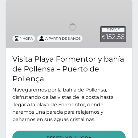
Visita
Playa
Formentor
y
DESDE
bahía
152.56
€
1 HORA
A PARTIR DE 5 AÑOS
de
Pollensa
–
Visita Playa Formentor y bahía
Puerto
de Pollensa – Puerto de
de
Pollença
Pollença
Navegaremos por la bahía de Pollensa,
disfrutando de las vistas de la costa hasta
llegar a la playa de Formentor, donde
haremos una parada para relajarnos y
bañarnos en sus aguas cristalinas.